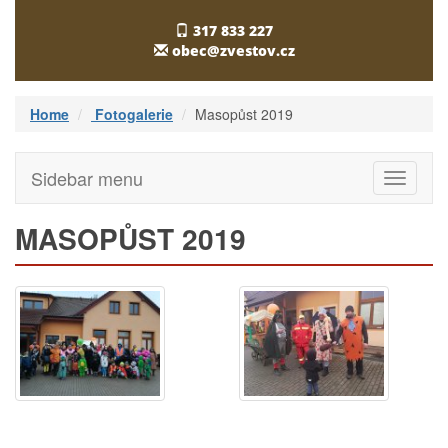
317 833 227
obec@zvestov.cz
Home
Fotogalerie
Masopůst 2019
Sidebar menu
Toggle
navigati
MASOPŮST 2019