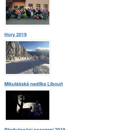
Hory 2019
Mikulášská nadílka Libouň
Předvánoční posezení 2019