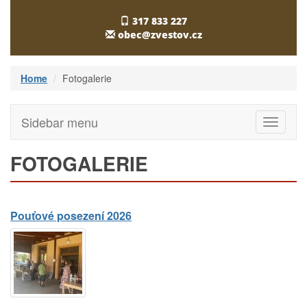
317 833 227
obec@zvestov.cz
Home
Fotogalerie
Sidebar menu
Toggle
navigati
FOTOGALERIE
Pouťové posezení 2026