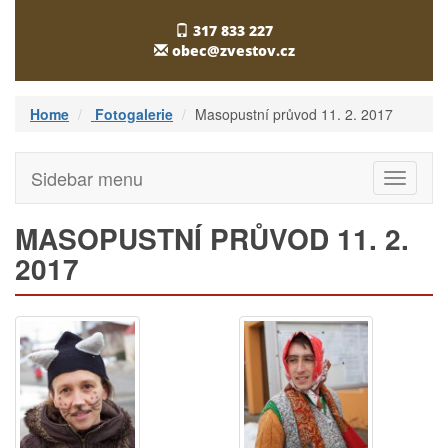
317 833 227
obec@zvestov.cz
Home
Fotogalerie
Masopustní průvod 11. 2. 2017
Sidebar menu
Toggle
navigati
MASOPUSTNÍ PRŮVOD 11. 2.
2017