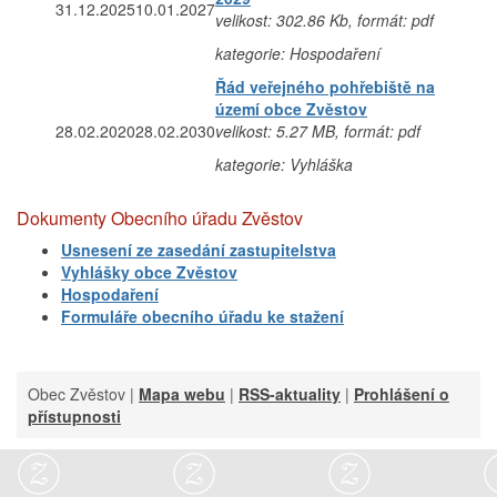
31.12.2025
10.01.2027
velikost: 302.86 Kb, formát: pdf
kategorie: Hospodaření
Řád veřejného pohřebiště na
území obce Zvěstov
28.02.2020
28.02.2030
velikost: 5.27 MB, formát: pdf
kategorie: Vyhláška
Dokumenty Obecního úřadu Zvěstov
Usnesení ze zasedání zastupitelstva
Vyhlášky obce Zvěstov
Hospodaření
Formuláře obecního úřadu ke stažení
Obec Zvěstov |
Mapa webu
|
RSS-aktuality
|
Prohlášení o
přístupnosti