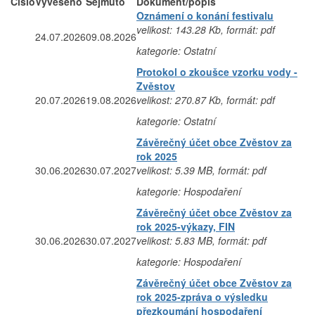
Číslo
Vyvěšeno
Sejmuto
Dokument/popis
Oznámení o konání festivalu
velikost: 143.28 Kb, formát: pdf
24.07.2026
09.08.2026
kategorie: Ostatní
Protokol o zkoušce vzorku vody -
Zvěstov
20.07.2026
19.08.2026
velikost: 270.87 Kb, formát: pdf
kategorie: Ostatní
Závěrečný účet obce Zvěstov za
rok 2025
30.06.2026
30.07.2027
velikost: 5.39 MB, formát: pdf
kategorie: Hospodaření
Závěrečný účet obce Zvěstov za
rok 2025-výkazy, FIN
30.06.2026
30.07.2027
velikost: 5.83 MB, formát: pdf
kategorie: Hospodaření
Závěrečný účet obce Zvěstov za
rok 2025-zpráva o výsledku
přezkoumání hospodaření