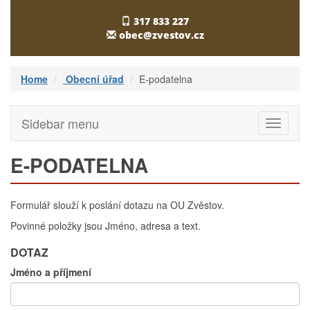
317 833 227
obec@zvestov.cz
Home
Obecní úřad
E-podatelna
Sidebar menu
Toggle
navigati
E-PODATELNA
Formulář slouží k poslání dotazu na OU Zvěstov.
Povinné položky jsou Jméno, adresa a text.
DOTAZ
Jméno a příjmení