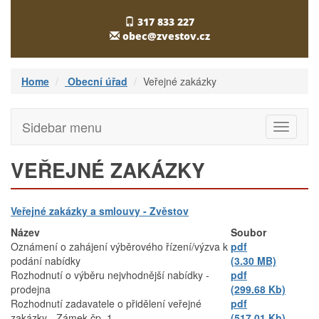
317 833 227
obec@zvestov.cz
Home
Obecní úřad
Veřejné zakázky
Sidebar menu
Toggle
navigati
VEŘEJNÉ ZAKÁZKY
Veřejné zakázky a smlouvy - Zvěstov
Název
Soubor
Oznámení o zahájení výběrového řízení/výzva k
pdf
podání nabídky
(3.30 MB)
Rozhodnutí o výběru nejvhodnější nabídky -
pdf
prodejna
(299.68 Kb)
Rozhodnutí zadavatele o přidělení veřejné
pdf
zakázky - Zámek čp. 1
(517.01 Kb)