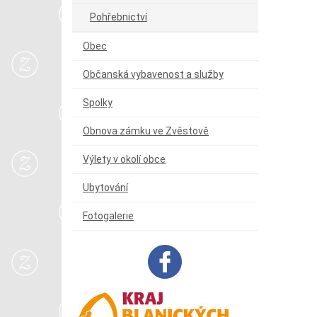
Pohřebnictví
Obec
Občanská vybavenost a služby
Spolky
Obnova zámku ve Zvěstově
Výlety v okolí obce
Ubytování
Fotogalerie