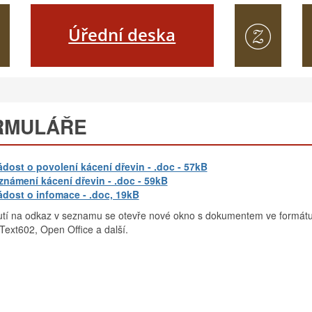
Úřední deska
RMULÁŘE
ádost o povolení kácení dřevin - .doc - 57kB
známení kácení dřevin - .doc - 59kB
ádost o infomace - .doc, 19kB
nutí na odkaz v seznamu se otevře nové okno s dokumentem ve formátu .
ext602, Open Office a další.