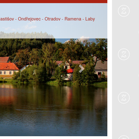
Next
Vlastišov - Ondřejovec - Otradov - Ramena - Laby