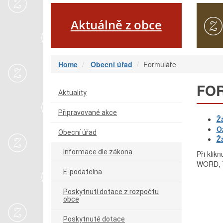
Aktuálně z obce
Home
Obecní úřad
Formuláře
FO
Aktuality
Připravované akce
Ž
O
Obecní úřad
Ž
Informace dle zákona
Při klik
WORD, T
E-podatelna
Poskytnutí dotace z rozpočtu
obce
Poskytnuté dotace