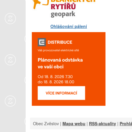
Ohlášování pálení
Obec Zvěstov |
Mapa webu
|
RSS-aktuality
|
Prohlá