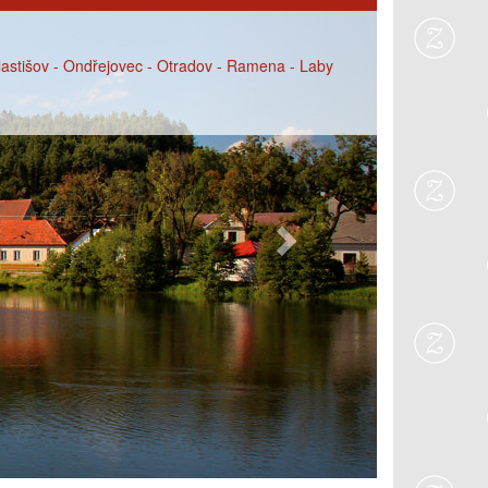
Next
Vlastišov - Ondřejovec - Otradov - Ramena - Laby