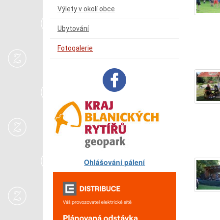
Výlety v okolí obce
Ubytování
Fotogalerie
Ohlášování pálení