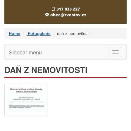
317 833 227
obec@zvestov.cz
Home
Fotogalerie
daň z nemovitosti
Sidebar menu
Toggle
navigati
DAŇ Z NEMOVITOSTI