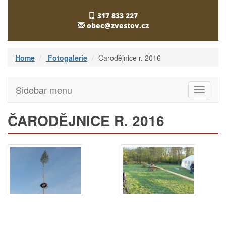
317 833 227
obec@zvestov.cz
Home
Fotogalerie
Čarodějnice r. 2016
Sidebar menu
Toggle
navigati
ČARODĚJNICE R. 2016