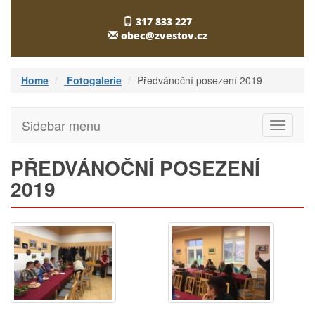
317 833 227
obec@zvestov.cz
Home
Fotogalerie
Předvánoční posezení 2019
Sidebar menu
Toggle
navigati
PŘEDVÁNOČNÍ POSEZENÍ
2019