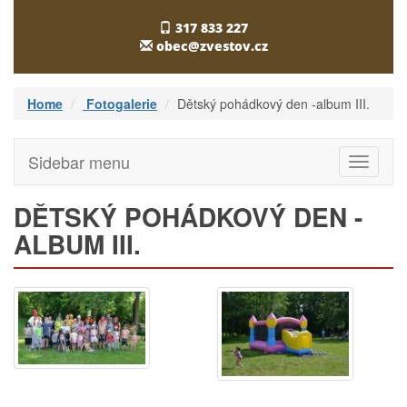
317 833 227
obec@zvestov.cz
Home
Fotogalerie
Dětský pohádkový den -album III.
Sidebar menu
Toggle
navigati
DĚTSKÝ POHÁDKOVÝ DEN -
ALBUM III.