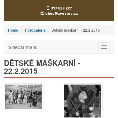
317 833 227
obec@zvestov.cz
Home
Fotogalerie
Dětské maškarní - 22.2.2015
Sidebar menu
Toggle
navigati
DĚTSKÉ MAŠKARNÍ -
22.2.2015