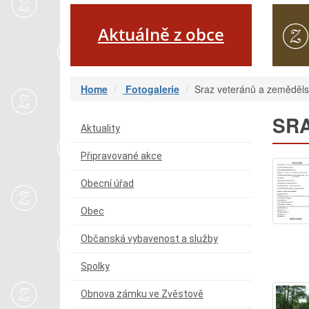
Aktuálně z obce
Home
Fotogalerie
Sraz veteránů a zeměděls
SRA
Aktuality
Připravované akce
Obecní úřad
Obec
Občanská vybavenost a služby
Spolky
Obnova zámku ve Zvěstově