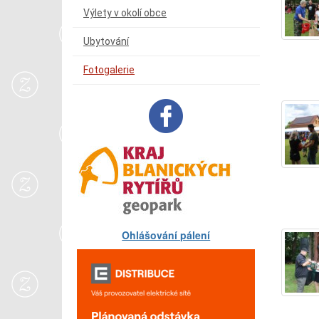
Výlety v okolí obce
Ubytování
Fotogalerie
Ohlášování pálení