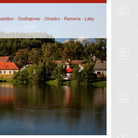
Next
Vlastišov - Ondřejovec - Otradov - Ramena - Laby