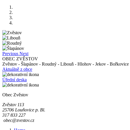
Previous
Next
OBEC ZVĚSTOV
Zvěstov - Šlapánov - Roudný - Libouň - Hlohov - Jekov - Bořkovice 
Aktuálně z obce
Úřední deska
Obec Zvěstov
Zvěstov 113
25706 Louňovice p. Bl.
317 833 227
obec@zvestov.cz