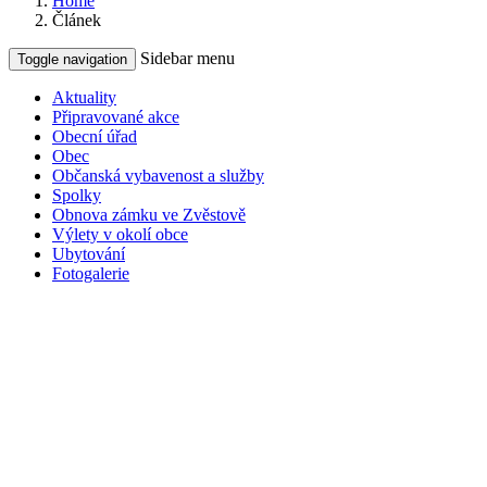
Home
Článek
Sidebar menu
Toggle navigation
Aktuality
Připravované akce
Obecní úřad
Obec
Občanská vybavenost a služby
Spolky
Obnova zámku ve Zvěstově
Výlety v okolí obce
Ubytování
Fotogalerie