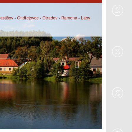
Next
Vlastišov - Ondřejovec - Otradov - Ramena - Laby