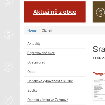
Aktuálně z obce
Home
Článek
Aktuality
Sra
Připravované akce
11.06.2
Obecní úřad
-
Obec
Fotogra
Občanská vybavenost a služby
Spolky
Obnova zámku ve Zvěstově